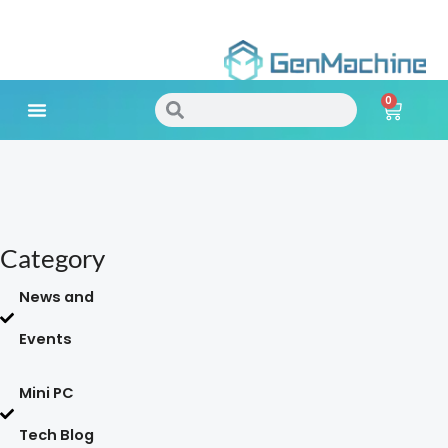
Skip
to
0
content
Search
Search
Cart
Meet Your Needs
Category
News and
Events
Mini PC
Tech Blog