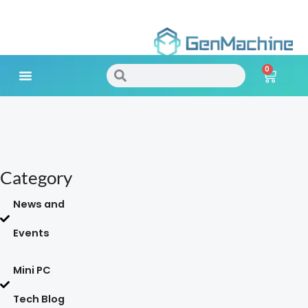
Skip
to
0
content
Search
Search
Cart
Meet Your Needs
Category
News and
Events
Mini PC
Tech Blog